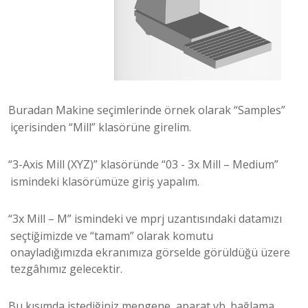
Buradan Makine seçimlerinde örnek olarak “Samples”
içerisinden “Mill” klasörüne girelim.
“3-Axis Mill (XYZ)” klasöründe “03 - 3x Mill – Medium”
ismindeki klasörümüze giriş yapalım.
“3x Mill – M” ismindeki ve mprj uzantısındaki datamızı
seçtiğimizde ve “tamam” olarak komutu
onayladığımızda ekranımıza görselde görüldüğü üzere
tezgâhımız gelecektir.
Bu kısımda istediğiniz mengene, aparat vb. bağlama